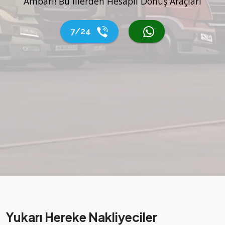
Ambarı! Bu İllerden Hesaplı Dönüş Araçları
7/24
Yukarı Hereke Nakliyeciler